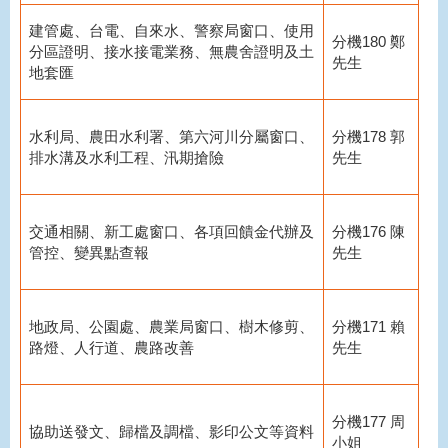
建管處、台電、自來水、警察局窗口、使用
分機180 鄭
分區證明、接水接電業務、無農舍證明及土
先生
地套匯
水利局、農田水利署、第六河川分屬窗口、
分機178 郭
排水溝及水利工程、汛期搶險
先生
交通相關、新工處窗口、各項回饋金代辦及
分機176 陳
管控、變異點查報
先生
地政局、公園處、農業局窗口、樹木修剪、
分機171 賴
路燈、人行道、農路改善
先生
分機177 周
協助送發文、歸檔及調檔、影印公文等資料
小姐