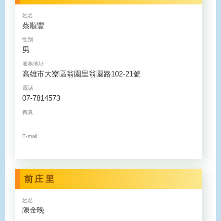
姓名
蔡順豐
性別
男
服務地址
高雄市大寮區翁園里翁園路102-21號
電話
07-7814573
傳真
E-mail
前庄里
姓名
陳金晚