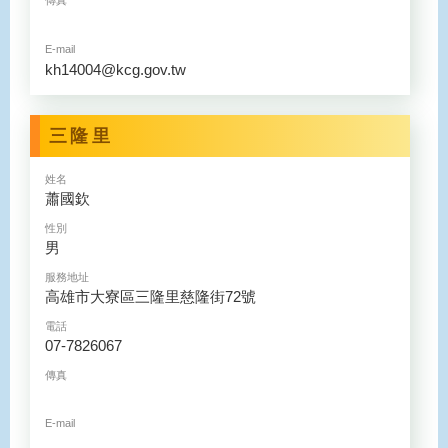
傳真
E-mail
kh14004@kcg.gov.tw
三隆里
姓名
蕭國欽
性別
男
服務地址
高雄市大寮區三隆里慈隆街72號
電話
07-7826067
傳真
E-mail