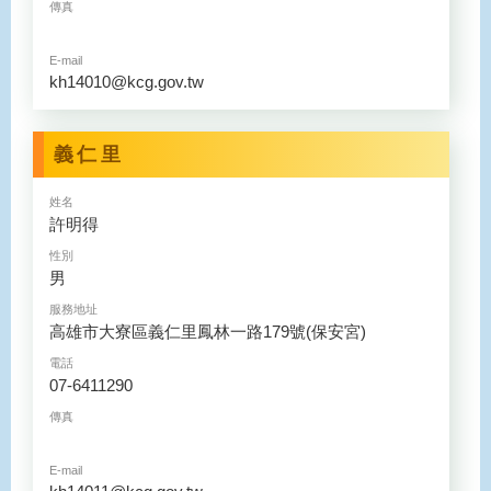
傳真
E-mail
kh14010@kcg.gov.tw
義仁里
姓名
許明得
性別
男
服務地址
高雄市大寮區義仁里鳳林一路179號(保安宮)
電話
07-6411290
傳真
E-mail