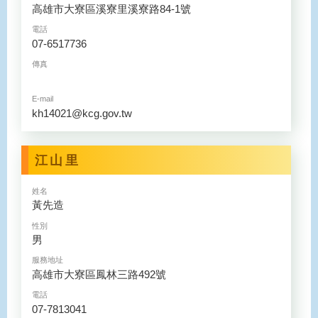
高雄市大寮區溪寮里溪寮路84-1號
電話
07-6517736
傳真
E-mail
kh14021@kcg.gov.tw
江山里
姓名
黃先造
性別
男
服務地址
高雄市大寮區鳳林三路492號
電話
07-7813041