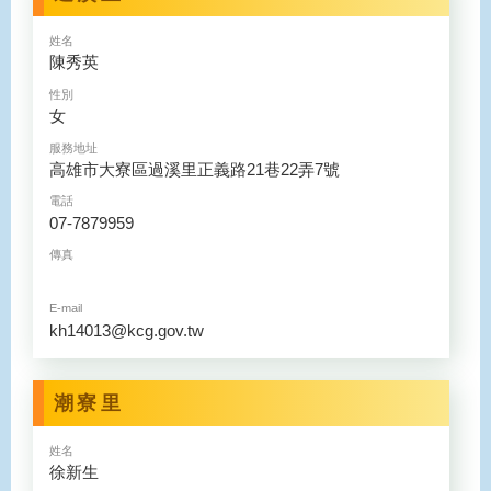
姓名
陳秀英
性別
女
服務地址
高雄市大寮區過溪里正義路21巷22弄7號
電話
07-7879959
傳真
E-mail
kh14013@kcg.gov.tw
潮寮里
姓名
徐新生