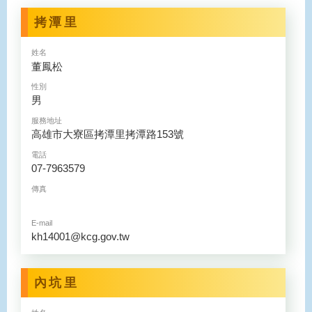
拷潭里
姓名
董鳳松
性別
男
服務地址
高雄市大寮區拷潭里拷潭路153號
電話
07-7963579
傳真
E-mail
kh14001@kcg.gov.tw
內坑里