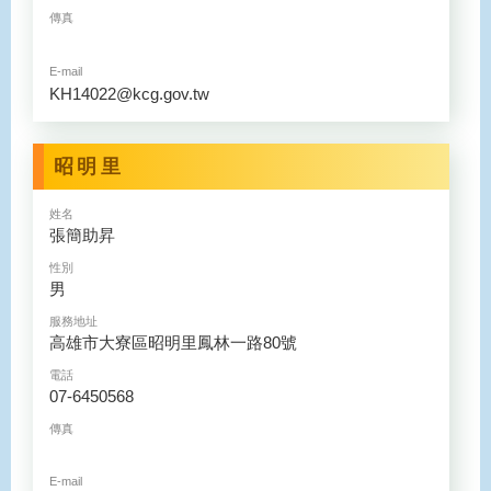
傳真
E-mail
KH14022@kcg.gov.tw
昭明里
姓名
張簡助昇
性別
男
服務地址
高雄市大寮區昭明里鳳林一路80號
電話
07-6450568
傳真
E-mail