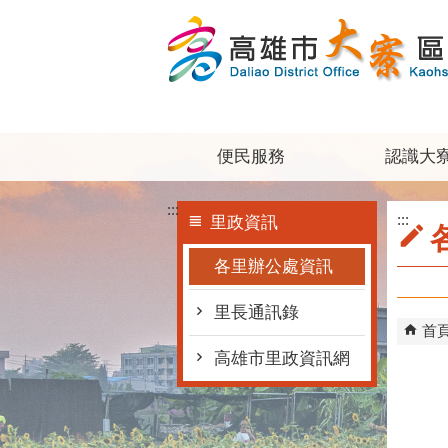
跳到主要內容區塊
便民服務
認識大
:::
:::
里政資訊
各里辦公處資訊
里長通訊錄
首
高雄市里政資訊網