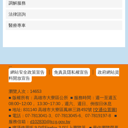
調解服務
法律諮詢
醫療專車
:::
網站安全政策宣告
免責及隱私權宣告
政府網站資
料開放宣告
瀏覽人次：
14653
■ 版權所有：高雄市大寮區公所 ■ 服務時間：週一至週五
08:00~12:00， 13:30~17:30，週六、週日、例假日休息
■ 地址: 831140 高雄市大寮區鳳林三路492號 [
交通位置圖
]
■ 電話：07-7813041-3、07-7813045-6、07-7819197-8 ■
服務信箱：
d102830@kcg.gov.tw
■ 建議使用IE 9.0或Firefox 3.0以上瀏覽器 ■ 最佳瀏覽螢幕