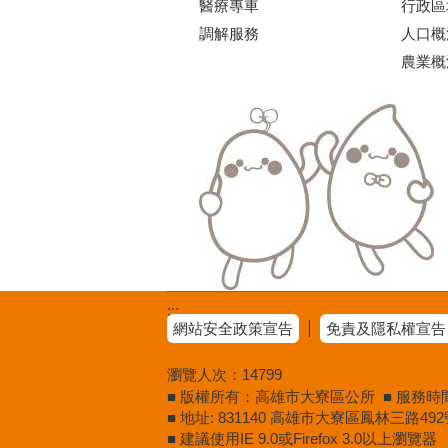
醫療專車
行政區
調解服務
人口概
農業概
:::
網站安全政策宣告
免責及隱私權宣告
瀏覽人次：
14799
■ 版權所有：高雄市大寮區公所 ■ 服務時間：週
■ 地址: 831140 高雄市大寮區鳳林三路492號
■ 建議使用IE 9.0或Firefox 3.0以上瀏