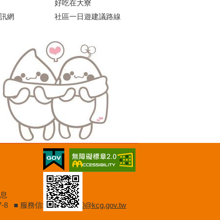
好吃在大寮
訊網
社區一日遊建議路線
日休息
9197-8 ■ 服務信箱：
d102830@kcg.gov.tw