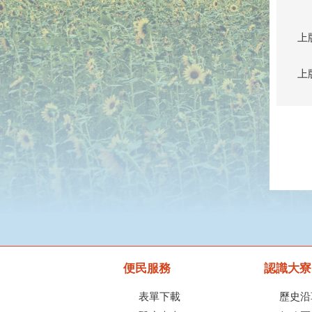
上
上
便民服務
認識大寮
表單下載
歷史沿