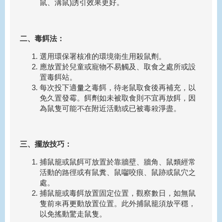
鼠、溝鼠)誘引效果更好。
二、毒餌法：
選用環保署核准的環境衛生用殺鼠劑。
應放置於兒童或寵物不易觸及、取食之處所或設
置毒餌站。
每次投下適量之毒餌，待老鼠取食後再補充，以
免久置發霉。餌劑如未被取食則不宜再放餌，因
為鼠隻可能不在附近活動或已被毒殺淨盡。
三、擺放技巧：
捕鼠籠或鼠餌可放置於靠牆壁、牆角、鼠類經常
活動的路徑或有鼠糞、鼠囓咬痕、鼠跡或鼠穴之
處。
捕鼠籠或毒餌放置固定位置，觀察數日，如無鼠
隻前來再更動放置位置。此外捕鼠籠須放平穩，
以免搖動驚走鼠隻。