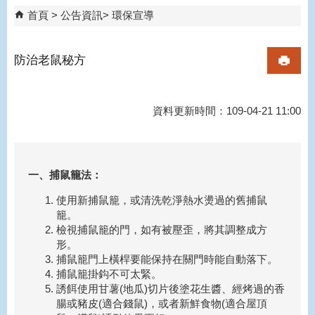
首頁
公告資訊
環保宣導
防治老鼠秘方
資料更新時間：109-04-21 11:00
一、捕鼠籠法：
使用新捕鼠籠，或清洗乾淨熱水燙過的舊捕鼠
籠。
檢視捕鼠籠的門，如有被壓歪，將其調整成方
形。
捕鼠籠門上橫桿要能保持在關門時能自動落下。
捕鼠籠掛鈎不可太緊。
誘餌使用甘薯(地瓜)切片後塗花生醬、經烤過的香
腸或豬皮(適合錢鼠)，或者新鮮食物(適合屋頂