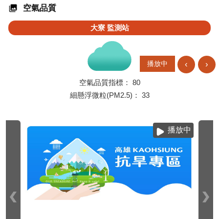
空氣品質
大寮
監測站
‹
›
播放中
空氣品質指標：
80
細懸浮微粒(PM2.5)：
33
播放中