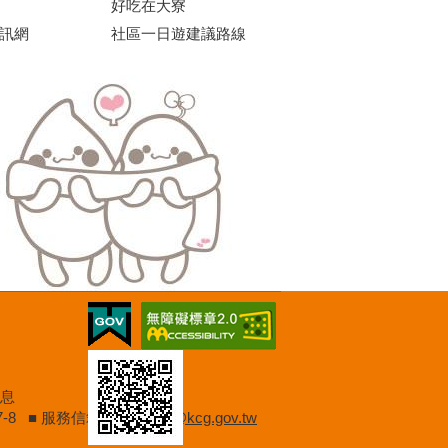
好吃在大寮
訊網
社區一日遊建議路線
日休息
9197-8 ■ 服務信箱：
d102830@kcg.gov.tw